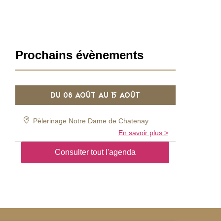
Barre
Prochains évènements
latérale
DU
08 AOÛT
AU
15 AOÛT
Pèlerinage Notre Dame de Chatenay
En savoir plus >
Consulter tout l'agenda